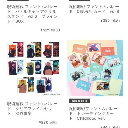
呪術廻戦 ファントムパレー
呪術廻戦 ファントムパレー
ド バトルキャラアクリル
ド 幻影夜行カード vol.8
スタンド vol.6 ブライン
¥385
ド／BOX
（税込）
from ¥900
呪術廻戦 ファントムパレー
ド クリアファイルセッ
呪術廻戦ファントムパレー
ト 渋谷事変
ド トレーディングカー
ド Childhood ver.
¥880
（税込）
¥440
（税込）