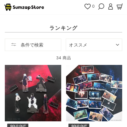
コ
0
検索
ログイ
カ
ン
テ
ン
ツ
ランキング
へ
移
動
ソ
条件で検索
ー
ト
34 商品