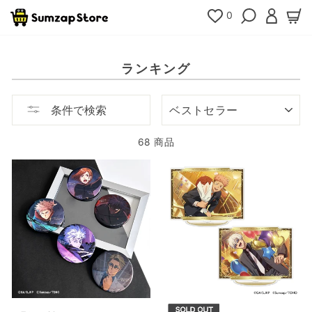
コ
0
検索
ログイ
カ
ン
テ
ン
ツ
ランキング
へ
移
動
ソ
条件で検索
ー
ト
68 商品