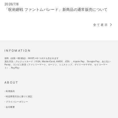
2026/7/8
「呪術廻戦 ファントムパレード」新商品の通常販売について
全て表示
INFOMATION
送料（全国一律/税込)：800円 ※ネコポスも含まれます
支払方法：クレジットカード（VISA, MasterCard, AMEX、JCB）、Apple Pay、Google Pay、あと払い
Paidy、コンビニ決済（ファミリーマート、ローソン、ミニストップ、デイリーヤマザキ、セイコーマー
ト）、PayPay
ABOUT
利用規約
特定商取引法に基づく表記
プライバシーポリシー
会社概要