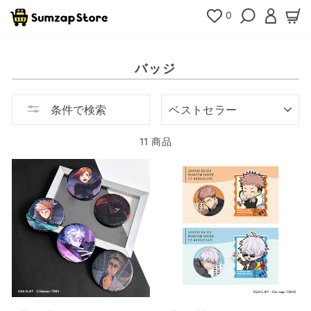
コ
0
検索
ログイ
カ
ン
テ
ン
ツ
バッジ
へ
移
動
ソ
条件で検索
ー
ト
11 商品