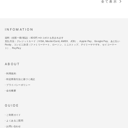
全て表示
INFOMATION
送料（全国一律/税込)：800円 ※ネコポスも含まれます
支払方法：クレジットカード（VISA, MasterCard, AMEX、JCB）、Apple Pay、Google Pay、あと払い
Paidy、コンビニ決済（ファミリーマート、ローソン、ミニストップ、デイリーヤマザキ、セイコーマー
ト）、PayPay
ABOUT
利用規約
特定商取引法に基づく表記
プライバシーポリシー
会社概要
GUIDE
ご利用ガイド
よくあるご質問
お問い合わせ