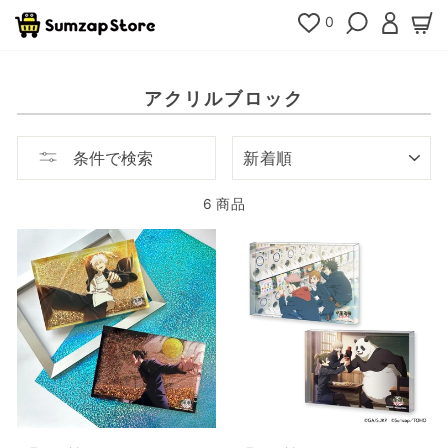
コ
0
検索
ログイ
カ
ン
テ
ン
ツ
アクリルブロック
へ
移
動
ソ
条件で検索
ー
ト
6 商品