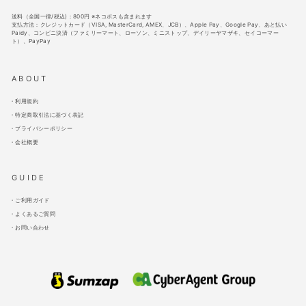
送料（全国一律/税込)：800円 ※ネコポスも含まれます
支払方法：クレジットカード（VISA, MasterCard, AMEX、JCB）、Apple Pay、Google Pay、あと払い
Paidy、コンビニ決済（ファミリーマート、ローソン、ミニストップ、デイリーヤマザキ、セイコーマー
ト）、PayPay
ABOUT
利用規約
特定商取引法に基づく表記
プライバシーポリシー
会社概要
GUIDE
ご利用ガイド
よくあるご質問
お問い合わせ